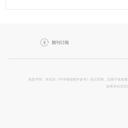
期刊订阅
《中学物理教学参考》-2019.23
免责声明：本站非《中学物理教学参考》杂志官网，仅限于收集整
如果本站信息