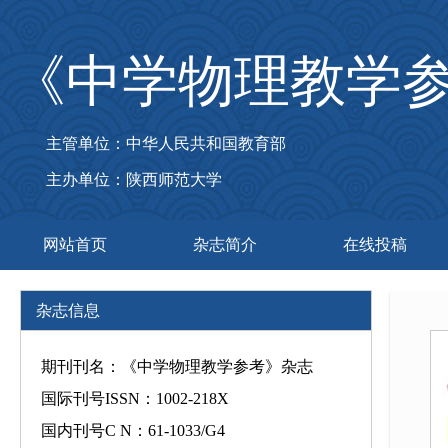
《中学物理教学
主管单位：中华人民共和国教育部
主办单位：陕西师范大学
网站首页
杂志简介
在线投稿
杂志信息
期刊刊名：《中学物理教学参考》杂志
国际刊号ISSN：1002-218X
国内刊号C N：61-1033/G4
核心