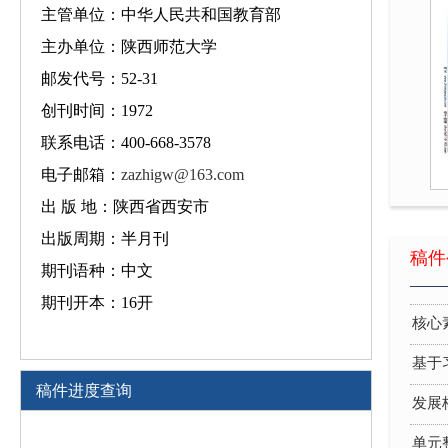
主管单位：中华人民共和国教育部
基于
主办单位：陕西师范大学
发展
邮发代号：52-31
创刊时间：1972
单元
联系电话：400-668-3578
六种
电子邮箱：
zazhigw@163.com
学习
出 版 地：陕西省西安市
开发
出版周期：半月刊
稿件
期刊语种：中文
“平
期刊开本：16开
核心
基于
稿件进度查询
发展
单元