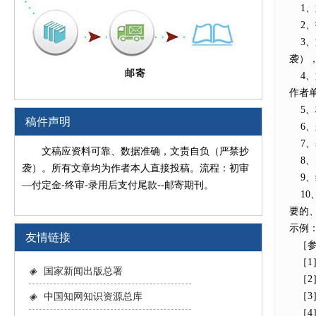
1、
2、
3、
袭）
4、
作者
5、
稿件声明
6、
7、
文稿应资料可靠、数据准确，文责自负（严禁抄
8、
袭）。所有文章均为作者本人直接投稿。流程：初审
9、
—付定金-终审-录用后支付尾款--邮寄期刊。
10
要的
示例
友情链接
［参
［1］
◈
国家新闻出版总署
［2］
［3］
◈
中国知网知识资源总库
［4