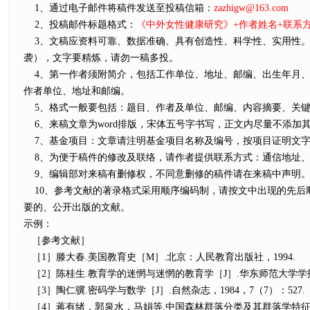
1、通过电子邮件将稿件发送至投稿信箱：
zazhigw@163.com
2、投稿邮件标题格式：
《中外女性健康研究》+作者姓名+联系
3、文稿应资料可靠、数据准确、具有创造性、科学性、实用性。
袭），文字要精炼，请勿一稿多投。
4、第一作者须附简介，包括工作单位、地址、邮编、出生年月、
作者单位、地址和邮编。
5、格式一般要包括：题目、作者及单位、邮编、内容摘要、关键词
6、来稿文章为word排版，宋体五号字书写，正文内尽量不添加
7、基金项目：文章请注明基金项目名称及编号，按项目证明文字
8、为便于稿件的修改及联络，请作者提供联系方式：通信地址、
9、编辑部对来稿有删修权，不同意删修的稿件请在来稿中声明。
10、参考文献的著录格式采用顺序编码制，请按文中出现的先后
要的、公开出版的文献。
示例：
［参考文献］
［1］滕大春.美国教育史［M］.北京：人民教育出版社，1994.
［2］陈桂生.教育学的迷惘与迷惘的教育学［J］.华东师范大学学报
［3］陶仁骥.密码学与数学［J］.自然杂志，1984，7（7）：527.
［4］蒋有绪，郭泉水，马娟等.中国森林群落分类及其群落学特征