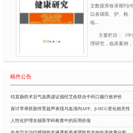
文数据库收录期刊(
以各级医、护、检、
临...
主要栏目：《中
理研究，临床案例，
米非司酮配伍米索前列醇药物流产的应用
稿件公告
社区护理对高血压病患者自我保健意识及血压的影响评价
结直肠癌术后气血两虚证循经艾灸联合中药口服疗效评价
探讨早孕胚胎停育超声表现与血清内AFP、β-HCG变化相关性
人性化护理在核医学科检查中的应用价值
生血宁片治疗维持性血液透析患者肾性贫血的临床效果分析