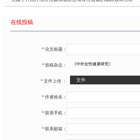
宫血宁治疗节育环放置后月经过多临床观察
米非司酮配伍米索前列醇药物流产的应用
在线投稿
社区护理对高血压病患者自我保健意识及血压的影响评价
结直肠癌术后气血两虚证循经艾灸联合中药口服疗效评价
*
论文标题：
探讨早孕胚胎停育超声表现与血清内AFP、β-HCG变化相关性
《中外女性健康研究》
*
投稿杂志：
人性化护理在核医学科检查中的应用价值
*
文件上传 ：
*
作者姓名：
*
联系手机：
*
联系邮箱：