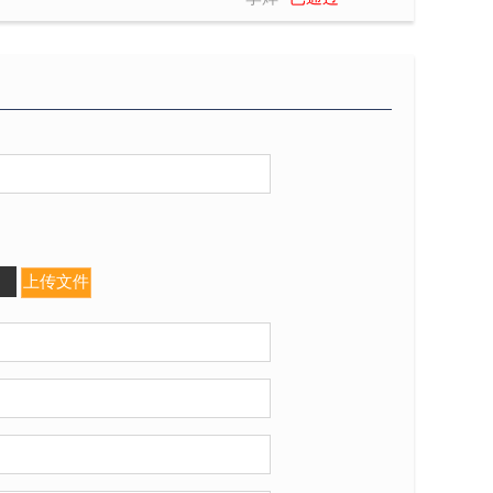
许海涛
待审核
李秀玲
已通过
李非
已通过
安述娟
已通过
王娟
待审核
马红兵
已通过