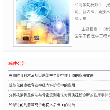
和高等院校师生，报
论、新方法、新技术
流，推...
经尿道前列腺等离子电切术后出血的防治
主要栏目：《智
酶联免疫法和定量聚合酶链反应法检测对乙肝两对半的临床分
医学工程 医学工程 
优质护理在腹腔镜子宫肌瘤切除患者围手术期的应用效果分析
临床心理护理对急诊骨外伤患者治疗效果评价
天麻钩藤饮加减治疗肝阳上亢型原发性高血压病54例临床效果
稿件公告
在预防骨科术后切口感染中早期护理干预的应用效果
规范化健康教育在神经内科护理中的应用
分析核素骨显像法与骨密度测定法对骨质疏松诊断的临床事件
经尿道前列腺等离子电切术后出血的防治