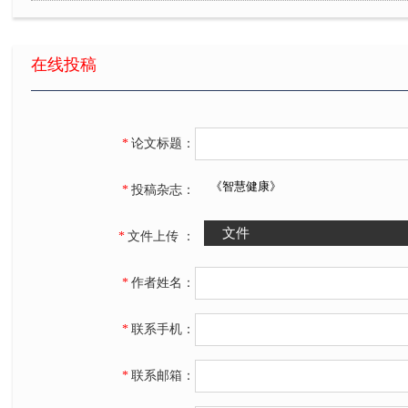
酶联免疫法和定量聚合酶链反应法检测对乙肝两对半的临床分
优质护理在腹腔镜子宫肌瘤切除患者围手术期的应用效果分析
在线投稿
临床心理护理对急诊骨外伤患者治疗效果评价
天麻钩藤饮加减治疗肝阳上亢型原发性高血压病54例临床效果
*
论文标题：
《智慧健康》
*
投稿杂志：
*
文件上传 ：
*
作者姓名：
*
联系手机：
*
联系邮箱：