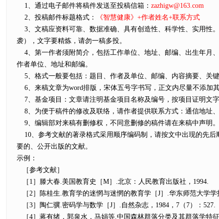
1、通过电子邮件将稿件发送至投稿信箱：
zazhigw@163.com
2、投稿邮件标题格式：
《智慧健康》+作者姓名+联系方式
3、文稿应资料可靠、数据准确、具有创造性、科学性、实用性。
袭），文字要精炼，请勿一稿多投。
4、第一作者须附简介，包括工作单位、地址、邮编、出生年月、
作者单位、地址和邮编。
5、格式一般要包括：题目、作者及单位、邮编、内容摘要、关键词
6、来稿文章为word排版，宋体五号字书写，正文内尽量不添加
7、基金项目：文章请注明基金项目名称及编号，按项目证明文字
8、为便于稿件的修改及联络，请作者提供联系方式：通信地址、
9、编辑部对来稿有删修权，不同意删修的稿件请在来稿中声明。
10、参考文献的著录格式采用顺序编码制，请按文中出现的先后
要的、公开出版的文献。
示例：
［参考文献］
［1］滕大春.美国教育史［M］.北京：人民教育出版社，1994.
［2］陈桂生.教育学的迷惘与迷惘的教育学［J］.华东师范大学学报
［3］陶仁骥.密码学与数学［J］.自然杂志，1984，7（7）：527.
［4］蒋有绪，郭泉水，马娟等.中国森林群落分类及其群落学特征