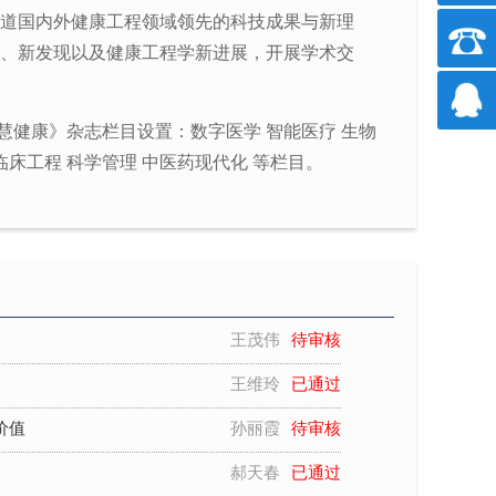
道国内外健康工程领域领先的科技成果与新理
、新发现以及健康工程学新进展，开展学术交
郝天春
已通过
慧健康》杂志栏目设置：数字医学 智能医疗 生物
析
韦祎
已通过
临床工程 科学管理 中医药现代化 等栏目。
马春景
已通过
刘翠
已通过
观察
李燕波
已通过
王茂伟
待审核
王维玲
已通过
价值
孙丽霞
待审核
郝天春
已通过