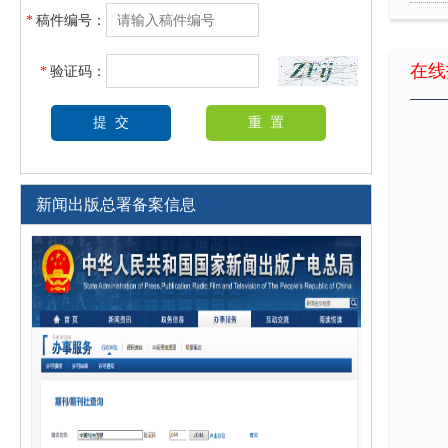
基于
*
稿件编号：
在线
*
验证码：
新闻出版总署备案信息