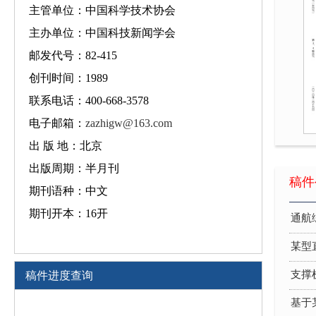
主管单位：中国科学技术协会
主办单位：中国科技新闻学会
通航
邮发代号：82-415
某型
创刊时间：1989
支撑
联系电话：400-668-3578
电子邮箱：
zazhigw@163.com
基于
出 版 地：北京
基于
出版周期：半月刊
稿件
AP
期刊语种：中文
通航
期刊开本：16开
某型
支撑
稿件进度查询
基于