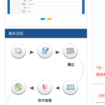
服务流程
*注
线投
《中