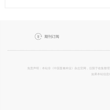
期刊订阅
免责声明：本站非《中国畜禽种业》杂志官网，仅限于收集整理
如果本站信息