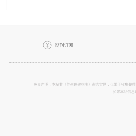
期刊订阅
-2019.03
免责声明：本站非《养生保健指南》杂志官网，仅限于收集整理
如果本站信息