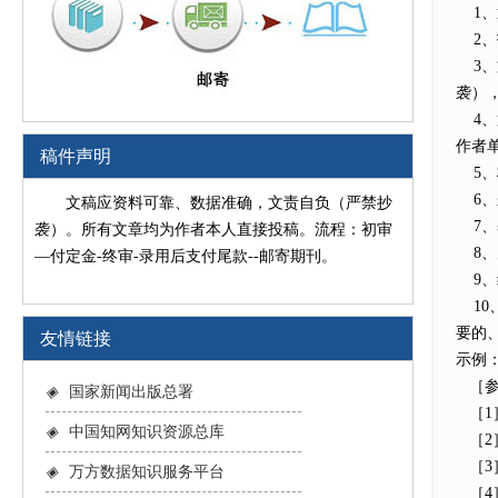
1、
2、
3、
袭）
4、
作者
稿件声明
5、
6、
文稿应资料可靠、数据准确，文责自负（严禁抄
7、
袭）。所有文章均为作者本人直接投稿。流程：初审
8、
—付定金-终审-录用后支付尾款--邮寄期刊。
9、
10
要的
友情链接
示例
［参
◈
国家新闻出版总署
［1］
◈
中国知网知识资源总库
［2］
［3］
◈
万方数据知识服务平台
［4