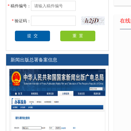
电力
*
稿件编号：
基于
在线
*
验证码：
电压
计及
能源
新闻出版总署备案信息
孤岛