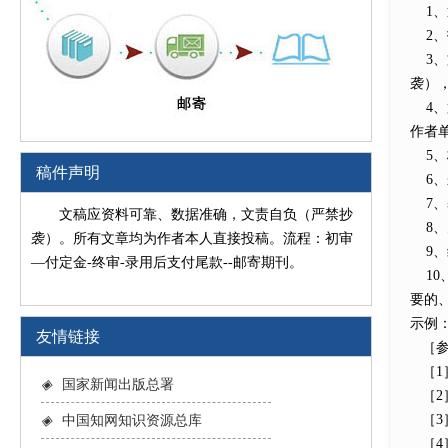
1、
2、
3、
袭）
4、
作者
5、
稿件声明
6、
7、
文稿应资料可靠、数据准确，文责自负（严禁抄
8、
袭）。所有文章均为作者本人直接投稿。流程：初审
9、
—付定金-终审-录用后支付尾款--邮寄期刊。
10
要的
示例
友情链接
［参
［1］
◈
国家新闻出版总署
［2］
［3］
◈
中国知网知识资源总库
［4