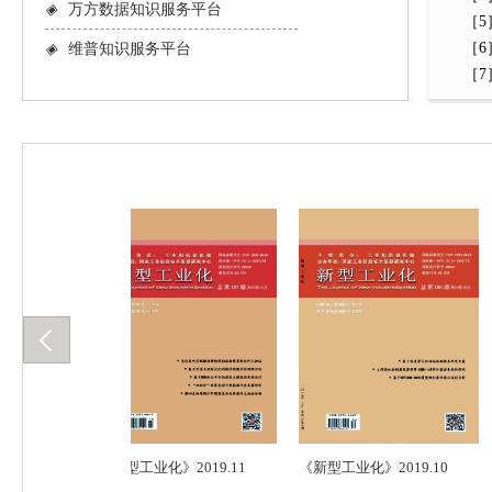
◈
万方数据知识服务平台
［5］
［6］
◈
维普知识服务平台
［7］Ba
.12
《新型工业化》2019.11
《新型工业化》2019.10