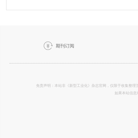
期刊订阅
19.07
免责声明：本站非《新型工业化》杂志官网，仅限于收集整理互
如果本站信息