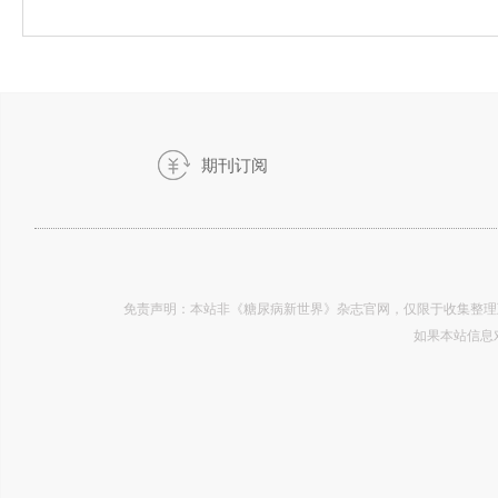
期刊订阅
世界》-2019.19
免责声明：本站非《糖尿病新世界》杂志官网，仅限于收集整理
如果本站信息