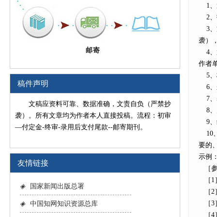
1、
2、
3、
袭）
4、
作者
5、
稿件声明
6、
7、
文稿应资料可靠、数据准确，文责自负（严禁抄
8、
袭）。所有文章均为作者本人直接投稿。流程：初审
9、
—付定金-终审-录用后支付尾款--邮寄期刊。
10
要的
示例
友情链接
［参
［1］
◈
国家新闻出版总署
［2］
［3］
◈
中国知网知识资源总库
［4