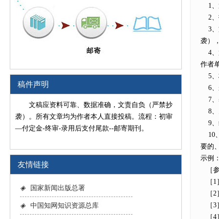
1、
2、
3、
袭）
4、
作者
5、
稿件声明
6、
7、
文稿应资料可靠、数据准确，文责自负（严禁抄
8、
袭）。所有文章均为作者本人直接投稿。流程：初审
9、
—付定金-终审-录用后支付尾款--邮寄期刊。
10
要的
示例
友情链接
［参
［1］
◈
国家新闻出版总署
［2］
［3］
◈
中国知网知识资源总库
［4