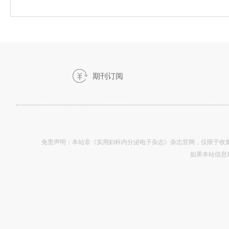
期刊订阅
》-2019.25
免责声明：本站非《实用妇科内分泌电子杂志》杂志官网，仅限于收集
如果本站信息