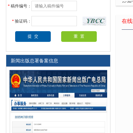
*
稿件编号：
乳酸
在线
*
验证码：
妊娠
腹腔
白藜
浅析
新闻出版总署备案信息
孕妇