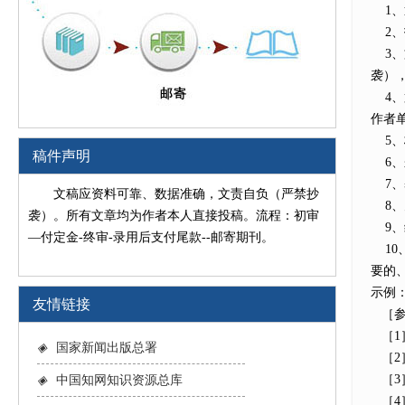
1、
2、
3、
袭）
4、
作者
5、
稿件声明
6、
7、
文稿应资料可靠、数据准确，文责自负（严禁抄
8、
袭）。所有文章均为作者本人直接投稿。流程：初审
9、
—付定金-终审-录用后支付尾款--邮寄期刊。
10
要的
示例
友情链接
［参
［1］
◈
国家新闻出版总署
［2］
［3］
◈
中国知网知识资源总库
［4