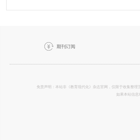
期刊订阅
-2019.83
免责声明：本站非《教育现代化》杂志官网，仅限于收集整理互
如果本站信息