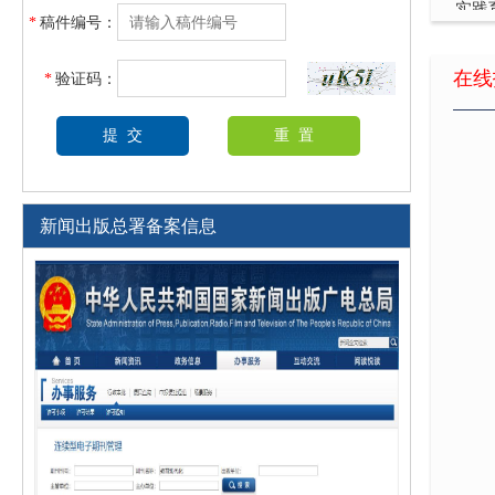
*
稿件编号：
创新
在线
*
验证码：
关于
高职
基于
新闻出版总署备案信息