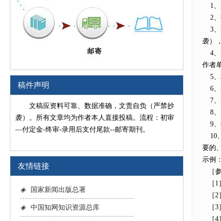
1、
2、
3、
袭）
4、
作者
5、
稿件声明
6、
7、
文稿应资料可靠、数据准确，文责自负（严禁抄
8、
袭）。所有文章均为作者本人直接投稿。流程：初审
9、
—付定金-终审-录用后支付尾款--邮寄期刊。
10
要的
示例
友情链接
［参
［1］
◈
国家新闻出版总署
［2］
［3］
◈
中国知网知识资源总库
［4