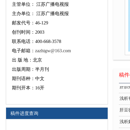
肝豆
主管单位： 江苏广播电视报
主办单位： 江苏广播电视报
浅析
邮发代号：46-129
优质
创刊时间：2003
手术
联系电话：400-668-3578
IC
电子邮箱：
zazhigw@163.com
出 版 地：北京
创伤
出版周期：半月刊
骨折
稿件
期刊语种：中文
肝胆
期刊开本：16开
浅析
肝豆
稿件进度查询
浅析
优质