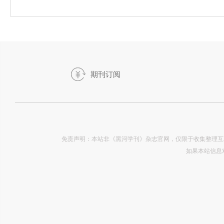
期刊订阅
刊》-2019.01
免责声明：本站非《黑河学刊》杂志官网，仅限于收集整理互
如果本站信息