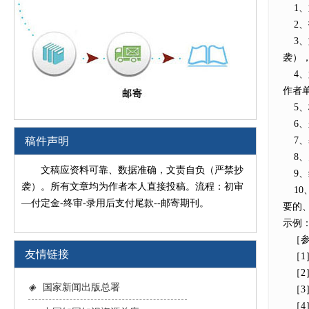
1、
2、
3、
袭）
4、
作者
5、
6、
稿件声明
7、
8、
文稿应资料可靠、数据准确，文责自负（严禁抄
9、
袭）。所有文章均为作者本人直接投稿。流程：初审
10
—付定金-终审-录用后支付尾款--邮寄期刊。
要的
示例
［参
友情链接
［1］
［2］
◈
国家新闻出版总署
［3］
［4