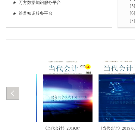
◈
万方数据知识服务平台
［5］
［6］
◈
维普知识服务平台
［7］Ba
》2019.09
《当代会计》2019.07
《当代会计》2019.06