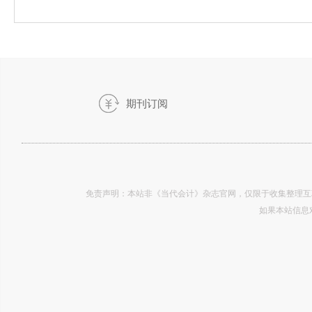
期刊订阅
会计》2019.03
免责声明：本站非《当代会计》杂志官网，仅限于收集整理互
如果本站信息