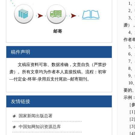
1、
2、
3、
袭）
4、
作者
5、
稿件声明
6、
7、
文稿应资料可靠、数据准确，文责自负（严禁抄
8、
袭）。所有文章均为作者本人直接投稿。流程：初审
9、
—付定金-终审-录用后支付尾款--邮寄期刊。
10
要的
示例
友情链接
［参
［1］
◈
国家新闻出版总署
［2］
［3］
◈
中国知网知识资源总库
［4